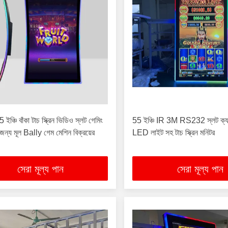
 ইঞ্চি বাঁকা টাচ স্ক্রিন ভিডিও স্লট গেমিং
55 ইঞ্চি IR 3M RS232 স্লট ক্য
 জন্য মূল Bally গেম মেশিন বিক্রয়ের
LED লাইট সহ টাচ স্ক্রিন মনিটর
সেরা মূল্য পান
সেরা মূল্য পান