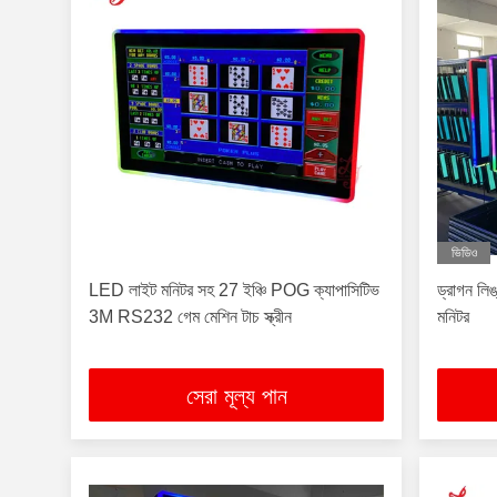
ভিডিও
LED লাইট মনিটর সহ 27 ইঞ্চি POG ক্যাপাসিটিভ
ড্রাগন লি
3M RS232 গেম মেশিন টাচ স্ক্রীন
মনিটর
সেরা মূল্য পান