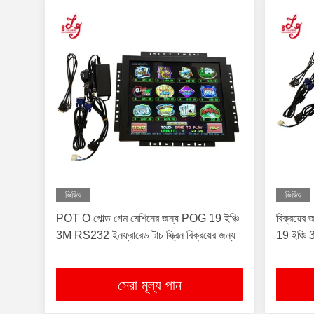
ভিডিও
ভিডিও
POT O গোল্ড গেম মেশিনের জন্য POG 19 ইঞ্চি
বিক্রয়ের
3M RS232 ইনফ্রারেড টাচ স্ক্রিন বিক্রয়ের জন্য
19 ইঞ্চি 
সেরা মূল্য পান