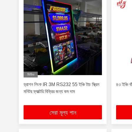
ভিডিও
ড্রাগন লিংক IR 3M RS232 55 ইঞ্চি টাচ স্ক্রিন
৪৩ ইঞ্চি ব
মনিটর ফ্যাক্টরি বিক্রির জন্য কম দাম
সেরা মূল্য পান