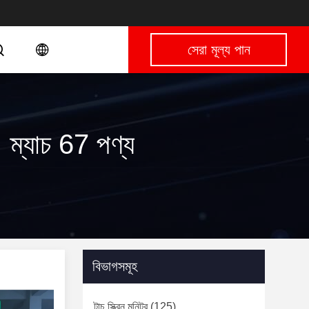
সেরা মূল্য পান
ম্যাচ 67 পণ্য
বিভাগসমূহ
টাচ স্ক্রিন মনিটর
(125)