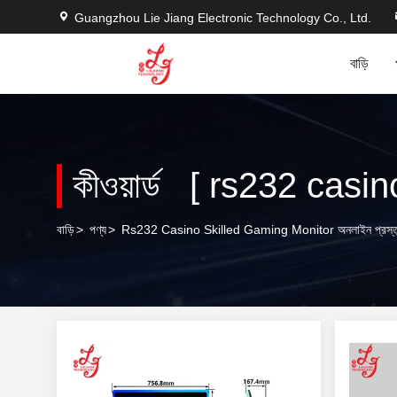
Guangzhou Lie Jiang Electronic Technology Co., Ltd.
বাড়ি
কীওয়ার্ড [ rs232 casi
বাড়ি
>
পণ্য
>
Rs232 Casino Skilled Gaming Monitor অনলাইন প্রস্ত