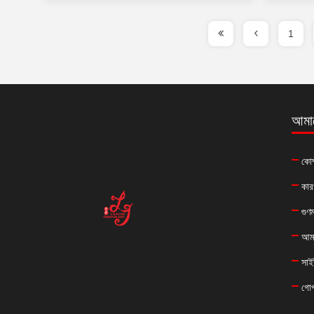
1
আমাদ
কোম
কার
গুণম
আমা
সাই
গোপ