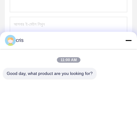
cris
পাঠান
11:00 AM
Good day, what product are you looking for?
GUANGZHOU LIE JIANG ELECTRONIC
TECHNOLOGY CO., LTD.
Sales07@liejianggame.com
86--182 1801 0948