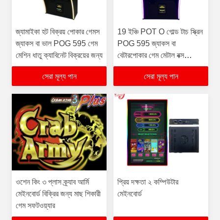
জ্যামাইকা হট বিক্রয় পোকার গেমস
19 ইঞ্চি POT O গোল্ড টাচ স্ক্রিন
জ্যাকস বা ভাল POG 595 গেম
POG 595 জ্যাকস বা
মেশিন ধাতু ক্যাবিনেট বিক্রয়ের জন্য
বেটারপোকার গেম মেটাল বক্স
জ্যামাইকা গ্রাহক অনেক পছন্দ
সেরা মূল্য পান
সেরা মূল্য পান
বিক্রি
ওশেন কিং ৩ প্লাস ক্র্যাব আর্মি
প্রিয় দক্ষতা ২ কম্পিউটার
মেইনবোর্ড বিক্রির জন্য মাছ শিকারী
মেইনবোর্ড
গেম সফটওয়্যার