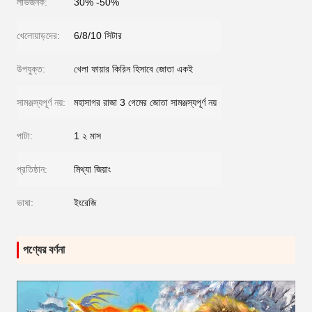
লাভজনক:
30% -50%
খেলোয়াড়দের:
6/8/10 সিটার
উপযুক্ত:
খেলা ফায়ার কিরিন হিসাবে জোতা একই
সামঞ্জস্যপূর্ণ নয়:
মহাসাগর রাজা 3 গেমের জোতা সামঞ্জস্যপূর্ণ নয়
পাটা:
1 ২ মাস
প্রতিষ্ঠান:
মিথ্যা জিয়াং
ভাষা:
ইংরেজি
পণ্যের বর্ণনা