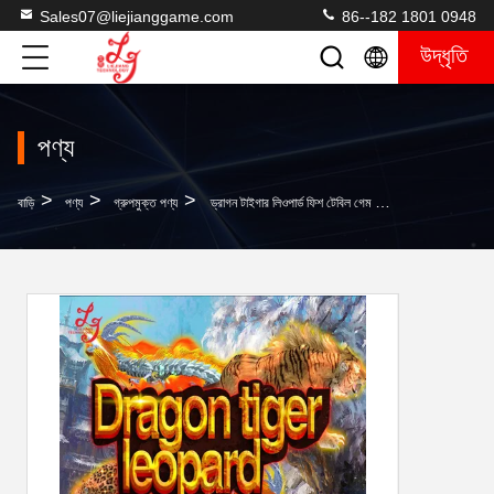
Sales07@liejianggame.com
86--182 1801 0948
উদ্ধৃতি
পণ্য
>
>
>
বাড়ি
পণ্য
গ্রুপমুক্ত পণ্য
ড্রাগন টাইগার লিওপার্ড ফিশ টেবিল গেম মেশিনগুলি 12 মাসের ওয়্যারেন্টি