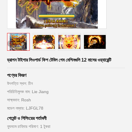
ড্রাগন টাইগার লিওপার্ড ফিশ টেবিল গেম মেশিনগুলি 12 মাসের ওয়্যারেন্টি
পণ্যের বিবরণ
উৎপত্তি স্থল: চীন
পরিচিতিমুলক নাম: Lie Jiang
সাক্ষ্যদান: Rosh
মডেল নম্বার: LJFGL78
পেমেন্ট ও শিপিংয়ের শর্তাবলী
ন্যূনতম চাহিদার পরিমাণ: 1 টুকরা